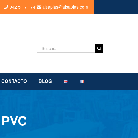
942 51 71 74
alsaplas@alsaplas.com
Buscar:
CONTACTO
BLOG
 PVC