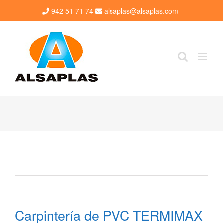
Saltar
942 51 71 74
alsaplas@alsaplas.com
al
contenido
Carpintería de PVC TERMIMAX