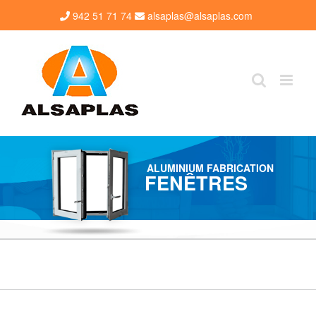
Skip
942 51 71 74
alsaplas@alsaplas.com
to
content
ALUMINIUM FABRICATION
FENÊTRES